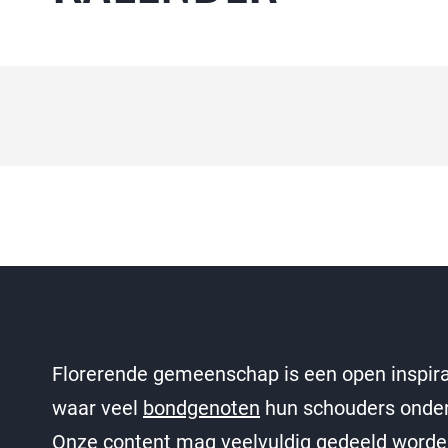
Florerende gemeenschap is een open inspira
waar veel
bondgenoten
hun schouders onder
Onze content mag veelvuldig gedeeld worde