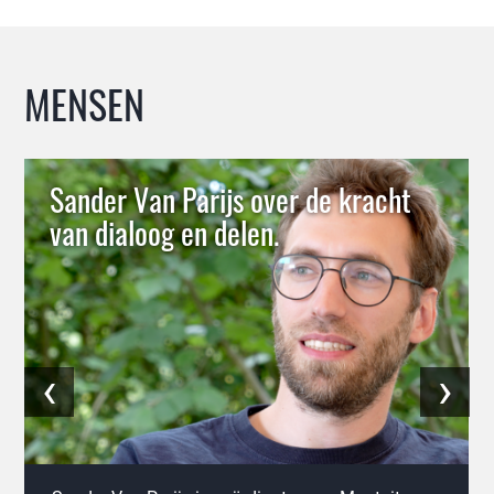
MENSEN
Sander Van Parijs over de kracht
van dialoog en delen.
‹
›